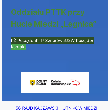
Oddziału PTTK przy
Hucie Miedzi „Legnica”
KŻ Posejdon
KTP Sznurówa
OSW Posejdon
Kontakt
56 RAJD KACZAWSKI HUTNIKÓW MIEDZI